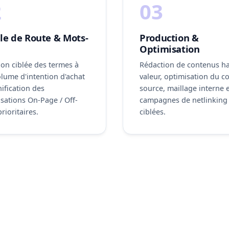
2
03
lle de Route & Mots-
Production &
Optimisation
ion ciblée des termes à
Rédaction de contenus h
olume d'intention d'achat
valeur, optimisation du c
nification des
source, maillage interne 
sations On-Page / Off-
campagnes de netlinking
rioritaires.
ciblées.