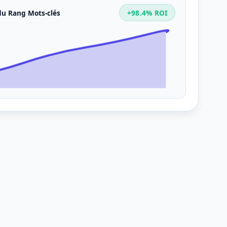
du Rang Mots-clés
+98.4% ROI