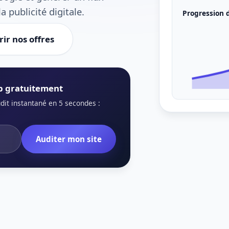
Progression 
a publicité digitale.
ir nos offres
web gratuitement
udit instantané en 5 secondes :
Auditer mon site