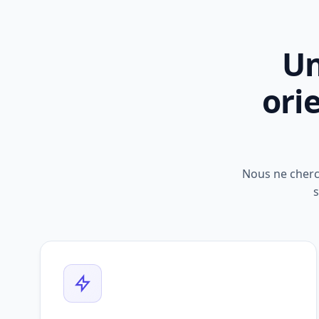
Un
ori
Nous ne cherc
s