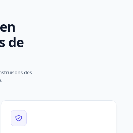
ven
s de
nstruisons des
s.