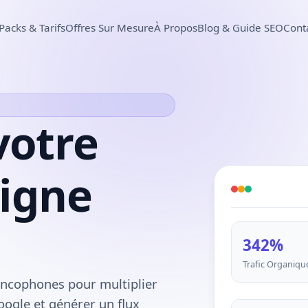
Packs & Tarifs
Offres Sur Mesure
À Propos
Blog & Guide SEO
Cont
votre
ligne
342%
Trafic Organiqu
ancophones pour multiplier
oogle et générer un flux